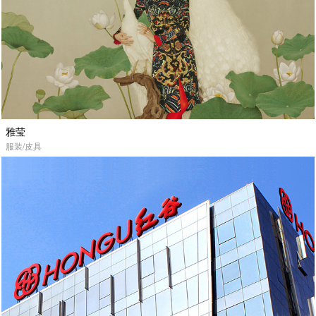
雅莹
服装/皮具