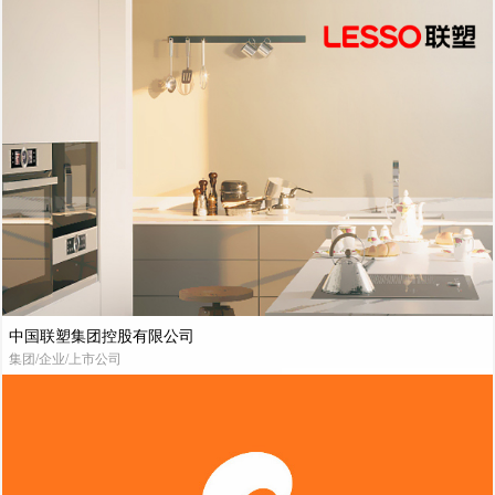
中国联塑集团控股有限公司
集团/企业/上市公司