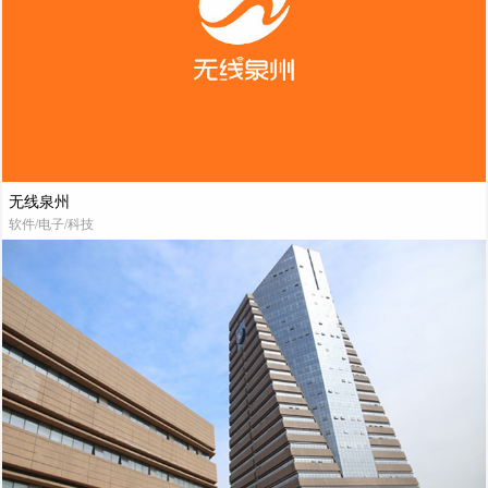
无线泉州
软件/电子/科技