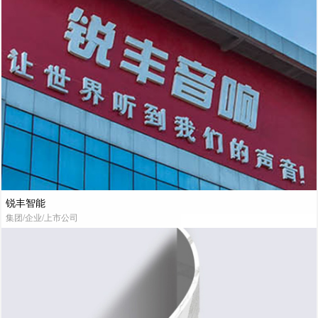
锐丰智能
集团/企业/上市公司