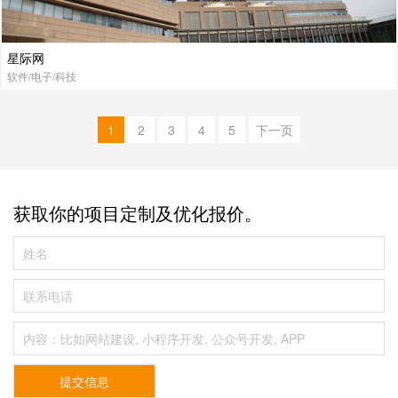
星际网
软件/电子/科技
1
2
3
4
5
下一页
获取你的项目定制及优化报价。