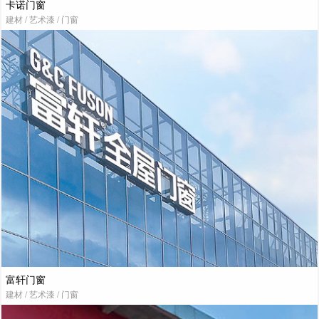
卡诺门窗
建材 / 艺术漆 / 门窗
富轩门窗
建材 / 艺术漆 / 门窗